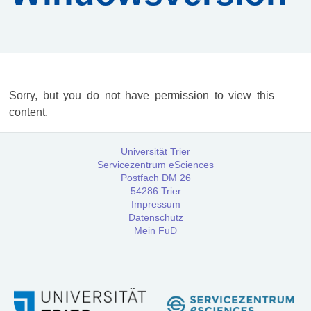
Services
Beratungs-
Service
Sor­ry, but you do not have per­mis­si­on to view this
content.
Software-
Service
Universität Trier
Servicezentrum eSciences
Training
Postfach DM 26
54286 Trier
Impressum
Datenschutz
Anmeldung
Mein FuD
Webinar:
Digitale
Briefedition