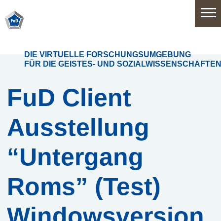
Home
DIE VIRTUELLE FORSCHUNGSUMGEBUNG
FÜR DIE GEISTES- UND SOZIALWISSENSCHAFTE
Software
FuD Client
Ausstellung
Anwendungsbereiche
Funktionsumfang
“Untergang
Systemarchitektur
Roms” (Test)
Release
History
Windowsversion