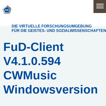
Home
DIE VIRTUELLE FORSCHUNGSUMGEBUNG
FÜR DIE GEISTES- UND SOZIALWISSENSCHAFTE
Software
FuD-Client
V4.1.0.594
Anwendungsbereiche
Funktionsumfang
CWMusic
Systemarchitektur
Windowsversion
Release
History