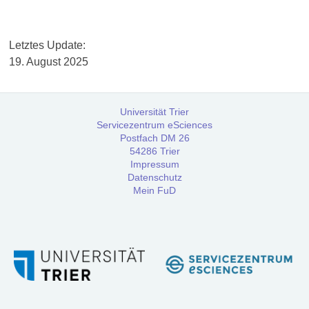
Workshops
Letz­tes Update:
Community
19. August 2025
Referenzen
Universität Trier
Servicezentrum eSciences
FAQ:
Postfach DM 26
Häufig
54286 Trier
gestellte
Impressum
Datenschutz
Fragen
Mein FuD
Handbuch
Tutorial