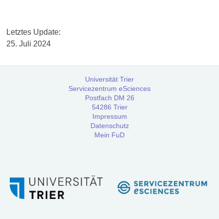
Workshops
Letz­tes Update:
Community
25. Juli 2024
Referenzen
Universität Trier
Servicezentrum eSciences
FAQ:
Postfach DM 26
Häufig
54286 Trier
gestellte
Impressum
Datenschutz
Fragen
Mein FuD
Handbuch
Tutorial