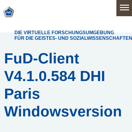
Home
DIE VIRTUELLE FORSCHUNGSUMGEBUNG
FÜR DIE GEISTES- UND SOZIALWISSENSCHAFTE
Software
FuD-Client
V4.1.0.584 DHI
Anwendungsbereiche
Funktionsumfang
Paris
Systemarchitektur
Windowsversion
Release
History