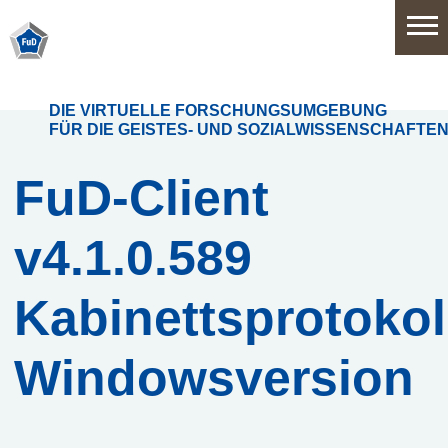
Home
DIE VIRTUELLE FORSCHUNGSUMGEBUNG
FÜR DIE GEISTES- UND SOZIALWISSENSCHAFTE
Software
FuD-Client
v4.1.0.589
Anwendungsbereiche
Funktionsumfang
Kabinettsprotokol
Systemarchitektur
Windowsversion
Release
History