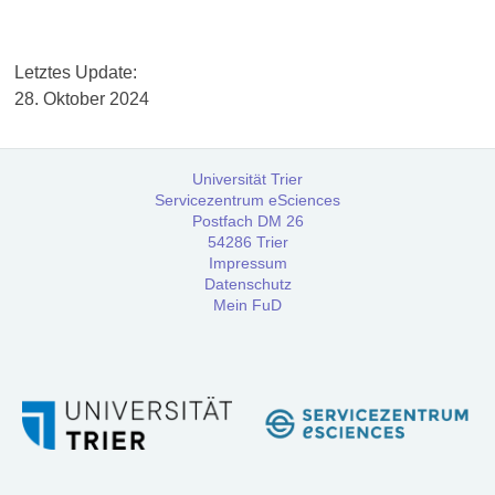
Workshops
Letz­tes Update:
Community
28. Okto­ber 2024
Referenzen
Universität Trier
Servicezentrum eSciences
FAQ:
Postfach DM 26
Häufig
54286 Trier
gestellte
Impressum
Datenschutz
Fragen
Mein FuD
Handbuch
Tutorial