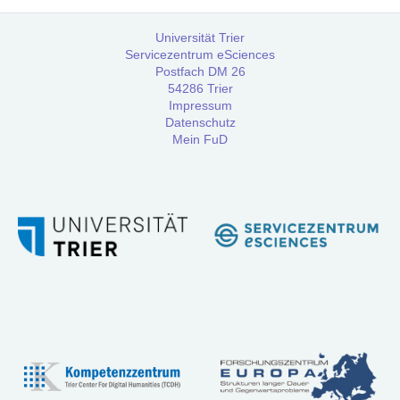
Workshops
Universität Trier
Servicezentrum eSciences
Community
Postfach DM 26
54286 Trier
Impressum
Datenschutz
Referenzen
Mein FuD
FAQ:
Häufig
gestellte
Fragen
Handbuch
Tutorial