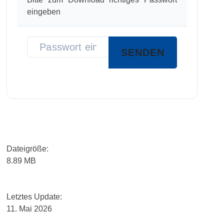
Services
eingeben
Beratungs-
Service
Software-
Service
Training
Datei­grö­ße:
Anmeldung
8.89 MB
Webinar:
Digitale
Letz­tes Update:
Briefedition
11. Mai 2026