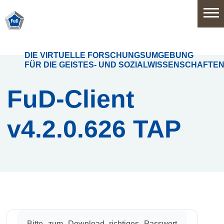
Home
DIE VIRTUELLE FORSCHUNGSUMGEBUNG
FÜR DIE GEISTES- UND SOZIALWISSENSCHAFTE
Software
FuD-Client
v4.2.0.626 TAP
Anwendungsbereiche
Funktionsumfang
Systemarchitektur
Release
History
Bit­te zum Down­load rich­ti­ges Pass­wort