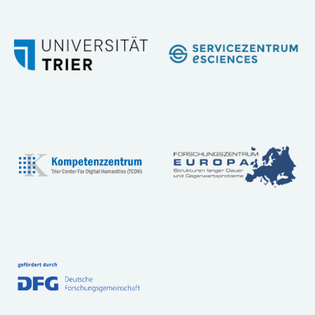
Workshops
Community
Referenzen
FAQ:
Häufig
gestellte
Fragen
Handbuch
Tutorial