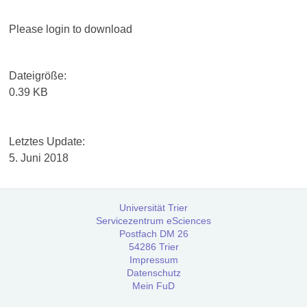
Services
Plea­se log­in to download
Beratungs-
Datei­grö­ße:
Service
0.39 KB
Software-
Service
Letz­tes Update:
5. Juni 2018
Training
Universität Trier
Anmeldung
Servicezentrum eSciences
Postfach DM 26
54286 Trier
Webinar:
Impressum
Digitale
Datenschutz
Briefedition
Mein FuD