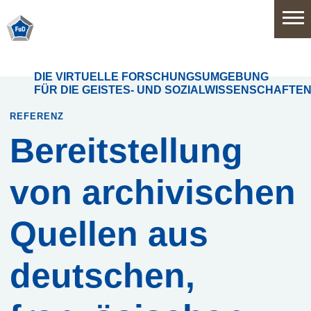
Home
DIE VIRTUELLE FORSCHUNGSUMGEBUNG
FÜR DIE GEISTES- UND SOZIALWISSENSCHAFTE
Software
REFERENZ
Bereitstellung
Anwendungsbereiche
von archivischen
Funktionsumfang
Quellen aus
Systemarchitektur
deutschen,
Release
History