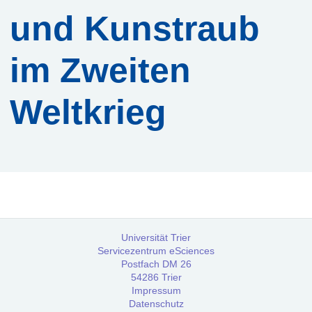
Workshops
und Kunstraub
Community
im Zweiten
Weltkrieg
Referenzen
FAQ:
Häufig
gestellte
Fragen
Handbuch
Universität Trier
Servicezentrum eSciences
Postfach DM 26
Tutorial
54286 Trier
Impressum
Datenschutz