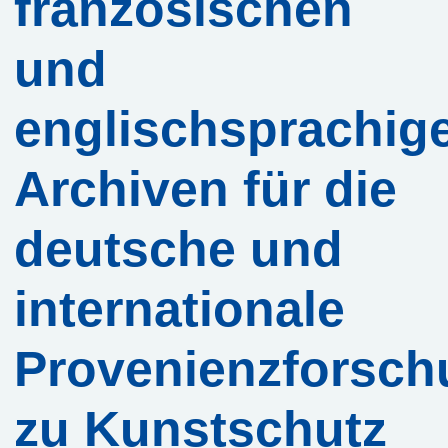
französischen
Services
und
Beratungs-
englischsprachig
Service
Software-
Archiven für die
Service
deutsche und
Training
internationale
Anmeldung
Provenienzforsch
Webinar:
Digitale
zu Kunstschutz
Briefedition