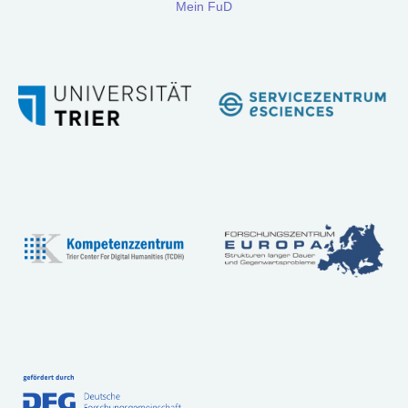
Über
Mein FuD
uns
Team
Trägerschaft
Kontakt