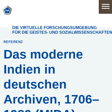
Home
DIE VIRTUELLE FORSCHUNGSUMGEBUNG
FÜR DIE GEISTES- UND SOZIALWISSENSCHAFTE
Software
REFERENZ
Das moderne
Anwendungsbereiche
Indien in
Funktionsumfang
deutschen
Systemarchitektur
Archiven, 1706–
Release
History