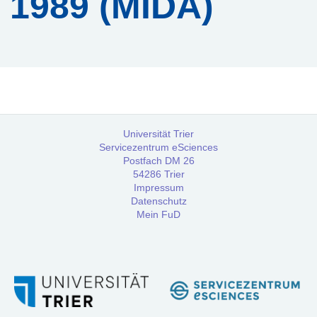
1989 (MIDA)
Services
Beratungs-
Service
Software-
Service
Universität Trier
Servicezentrum eSciences
Postfach DM 26
Training
54286 Trier
Impressum
Datenschutz
Mein FuD
Anmeldung
Webinar:
Digitale
Briefedition