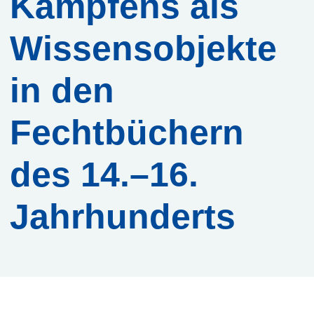
Kämpfens als
Services
Wissensobjekte
Beratungs-
in den
Service
Software-
Fechtbüchern
Service
des 14.–16.
Training
Jahrhunderts
Anmeldung
Webinar:
Digitale
Briefedition