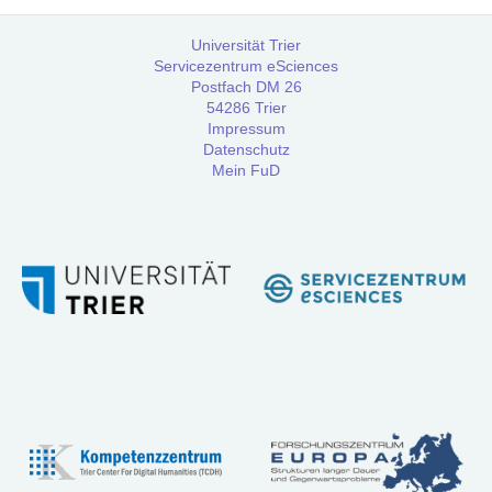
Workshops
Universität Trier
Servicezentrum eSciences
Community
Postfach DM 26
54286 Trier
Impressum
Datenschutz
Referenzen
Mein FuD
FAQ:
Häufig
gestellte
Fragen
Handbuch
Tutorial