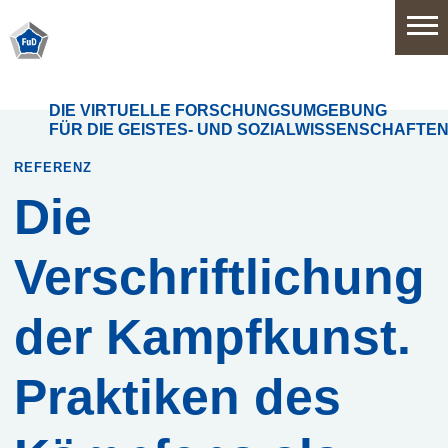
Home
DIE VIRTUELLE FORSCHUNGSUMGEBUNG
FÜR DIE GEISTES- UND SOZIALWISSENSCHAFTE
Software
REFERENZ
Die
Anwendungsbereiche
Verschriftlichung
Funktionsumfang
der Kampfkunst.
Systemarchitektur
Praktiken des
Release
History