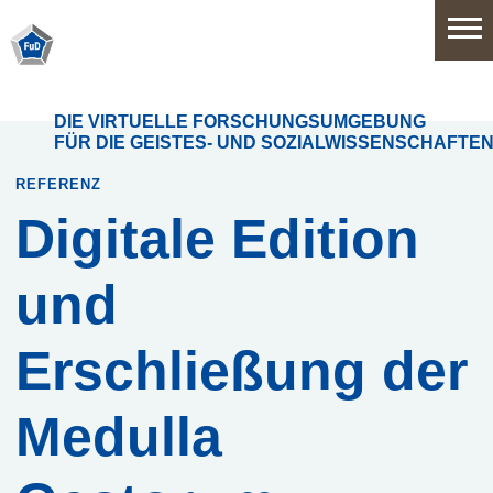
Home
DIE VIRTUELLE FORSCHUNGSUMGEBUNG
FÜR DIE GEISTES- UND SOZIALWISSENSCHAFTE
Software
REFERENZ
Digitale Edition
Anwendungsbereiche
und
Funktionsumfang
Erschließung der
Systemarchitektur
Medulla
Release
History