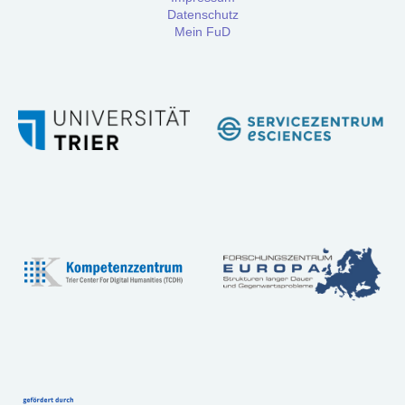
Workshops
Datenschutz
Mein FuD
Community
Referenzen
FAQ:
Häufig
gestellte
Fragen
Handbuch
Tutorial