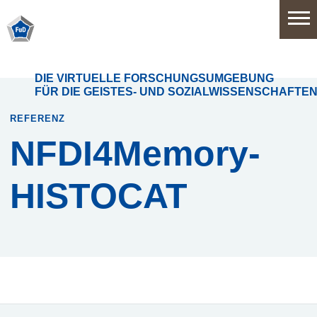
Home
DIE VIRTUELLE FORSCHUNGSUMGEBUNG
FÜR DIE GEISTES- UND SOZIALWISSENSCHAFTE
Software
REFERENZ
NFDI4Memory-
Anwendungsbereiche
HISTOCAT
Funktionsumfang
Systemarchitektur
Release
History