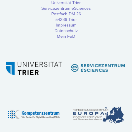
Universität Trier
Services
Servicezentrum eSciences
Postfach DM 26
54286 Trier
Impressum
Beratungs-
Datenschutz
Service
Mein FuD
Software-
Service
Training
Anmeldung
Webinar:
Digitale
Briefedition