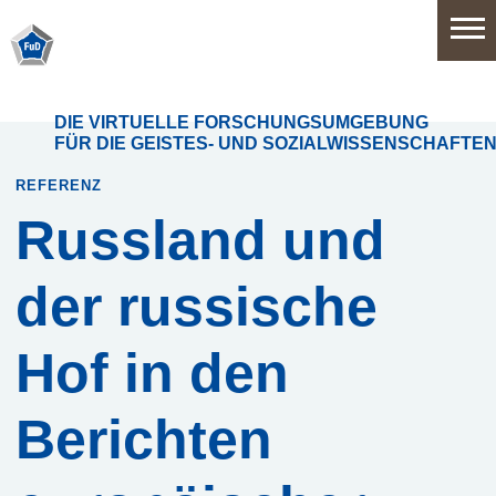
Home
DIE VIRTUELLE FORSCHUNGSUMGEBUNG
FÜR DIE GEISTES- UND SOZIALWISSENSCHAFTE
Software
REFERENZ
Russland und
Anwendungsbereiche
der russische
Funktionsumfang
Hof in den
Systemarchitektur
Berichten
Release
History