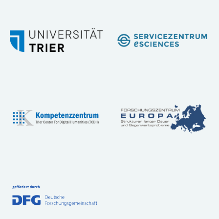
Workshops
Community
Referenzen
FAQ:
Häufig
gestellte
Fragen
Handbuch
Tutorial