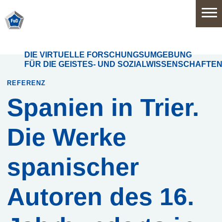
Home
DIE VIRTUELLE FORSCHUNGSUMGEBUNG
FÜR DIE GEISTES- UND SOZIALWISSENSCHAFTE
Software
REFERENZ
Spanien in Trier.
Anwendungsbereiche
Die Werke
Funktionsumfang
spanischer
Systemarchitektur
Autoren des 16.
Release
History