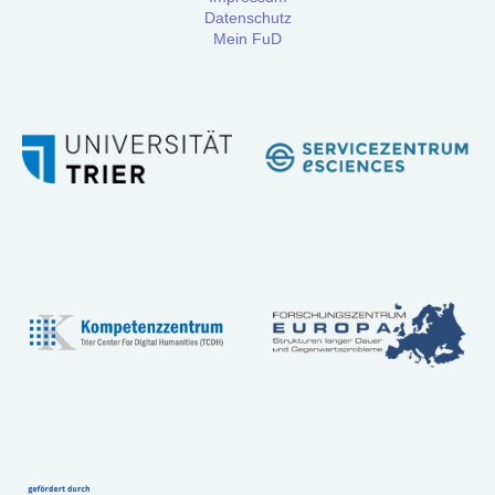
Workshops
Datenschutz
Mein FuD
Community
Referenzen
FAQ:
Häufig
gestellte
Fragen
Handbuch
Tutorial