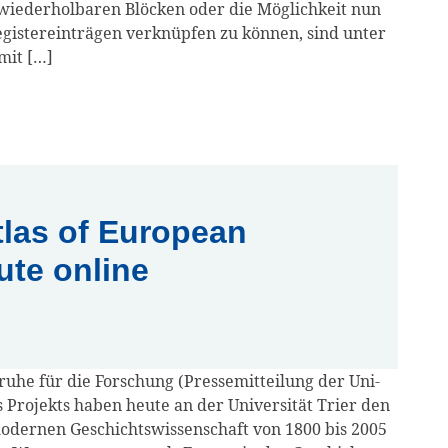
 wie­der­hol­ba­ren Blö­cken oder die Mög­lich­keit nun
egis­ter­ein­trä­gen ver­knüp­fen zu kön­nen, sind unter
 mit […]
tlas of European
ute online
­tru­he für die For­schung (Pres­se­mit­tei­lung der Uni­
s Pro­jekts haben heu­te an der Uni­ver­si­tät Trier den
 moder­nen Geschichts­wis­sen­schaft von 1800 bis 2005