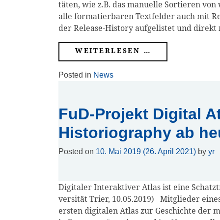
tä­ten, wie z.B. das manu­el­le Sor­tie­ren von
Workshops
alle for­ma­tier­ba­ren Text­fel­der auch mit R
der Release-His­to­ry auf­ge­lis­tet und direkt
Community
WEI­TER­LE­SEN …
Referenzen
Posted in
News
FAQ:
Häufig
FuD-Projekt Digital A
gestellte
Fragen
Historiography ab he
Posted on
10. Mai 2019
(26. April 2021)
by
yr
Handbuch
Digi­ta­ler Inter­ak­ti­ver Atlas ist eine Schatz
Tutorial
ver­si­tät Trier, 10.05.2019) Mit­glie­der eine
ers­ten digi­ta­len Atlas zur Geschich­te der