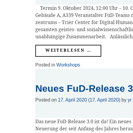
Services
Ter­min 9. Okto­ber 2024, 12:00 Uhr – 10. Okt
Gebäu­de A, A339 Ver­an­stal­ter FuD-Teams d
zen­trums – Trier Cen­ter for Digi­tal Huma­n
Beratungs-
gesam­ten geis­tes- und sozi­al­wis­sen­schaft­
Service
un­ab­hän­gi­ge Zusam­men­ar­beit. Anläss­lic
Software-
WEI­TER­LE­SEN …
Service
Posted in
Workshops
Training
Neues FuD-Release 3
Anmeldung
Posted on
17. April 2020
(17. April 2020)
by
yr
Webinar:
Digitale
Das neue FuD-Release 3.0 ist da! Ein neu­es De
Briefedition
Neue­rung der seit Anfang des Jah­res her­aus­