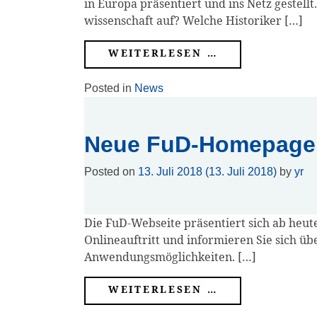
in Euro­pa prä­sen­tiert und ins Netz gestell
Über
wis­sen­schaft auf? Wel­che Historiker […]
uns
WEI­TER­LE­SEN …
Team
Posted in
News
Trägerschaft
Neue FuD-Homepage 
Kontakt
Posted on
13. Juli 2018
(13. Juli 2018)
by
yr
Die FuD-Web­­sei­­te prä­sen­tiert sich ab heu
Online­auf­tritt und infor­mie­ren Sie sich üb
Anwendungsmöglichkeiten. […]
WEI­TER­LE­SEN …