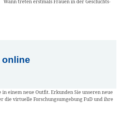
t. Wann tre­ten erst­mals Frau­en in der Geschichts­
online
­te in einem neue Out­fit. Erkun­den Sie unse­ren neue
er die vir­tu­el­le For­schungs­um­ge­bung FuD und ihre