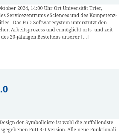
o­ber 2024, 14:00 Uhr Ort Uni­ver­si­tät Trier,
es Ser­vice­zen­trums eSci­en­ces und des Kom­pe­tenz­
i­ties Das FuD-Soft­ware­sys­tem unter­stützt den
li­chen Arbeits­pro­zess und ermög­licht orts- und zeit­
h des 20-jäh­ri­­gen Bestehens unserer […]
.0
sign der Sym­bol­leis­te ist wohl die auf­fal­lends­te
ge­ge­be­nen FuD 3.0‑Version. Alle neue Funk­tio­na­li­