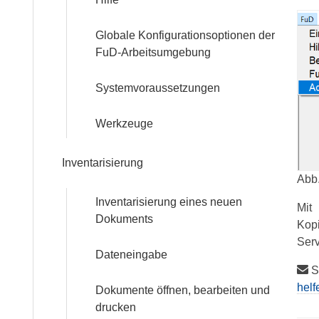
Services
Globale Konfigurationsoptionen der
FuD-Arbeitsumgebung
Beratungs-
Service
Systemvoraussetzungen
Software-
Werkzeuge
Service
Inventarisierung
Training
Abb
Inventarisierung eines neuen
Mit
Dokuments
Kopi
Anmeldung
Ser­
Dateneingabe
Webinar:
St
Digitale
helf
Dokumente öffnen, bearbeiten und
Briefedition
drucken