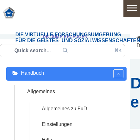
Home
DIE VIRTUELLE FORSCHUNGSUMGEBUNG
DB DUMP ERZEUGEN
FÜR DIE GEISTES- UND SOZIALWISSENSCHAFTE
D
⌘K
Software
Handbuch
Anwendungsbereiche
Funktionsumfang
Allgemeines
e
Systemarchitektur
Allgemeines zu FuD
Release
Einstellungen
History
Hilfe