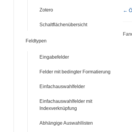
Workshops
Nav
Zotero
← Ö
Community
Schaltflächenübersicht
Fand
Feldtypen
Referenzen
FAQ:
Eingabefelder
Häufig
gestellte
Felder mit bedingter Formatierung
Fragen
Einfachauswahlfelder
Handbuch
Einfachauswahlfelder mit
Indexverknüpfung
Tutorial
Abhängige Auswahllisten