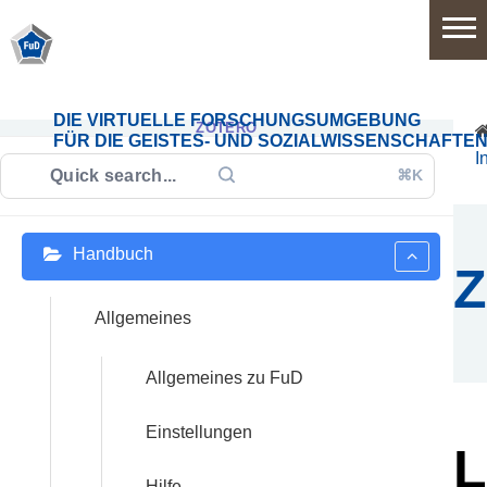
Home
DIE VIRTUELLE FORSCHUNGSUMGEBUNG
ZOTERO
FÜR DIE GEISTES- UND SOZIALWISSENSCHAFTE
I
⌘K
Software
Handbuch
Anwendungsbereiche
Z
Funktionsumfang
Allgemeines
Systemarchitektur
Allgemeines zu FuD
Release
Einstellungen
History
L
Hilfe