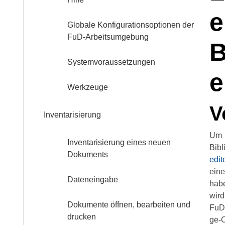
Services
e
Globale Konfigurationsoptionen der
FuD-Arbeitsumgebung
B
Beratungs-
Service
Systemvoraussetzungen
e
Software-
Werkzeuge
Service
V
Inventarisierung
Training
Um e
Inventarisierung eines neuen
Bibl
Dokuments
edi­t
Anmeldung
eine
Dateneingabe
habe
Webinar:
Digitale
wird
Dokumente öffnen, bearbeiten und
Briefedition
FuD-
drucken
ge-O