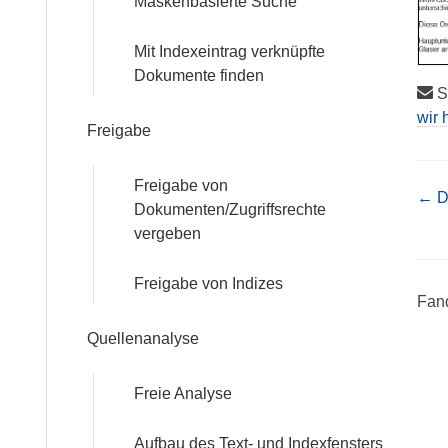
Maskenbasierte Suche
Mit Indexeintrag verknüpfte
Dokumente finden
St
wir 
Freigabe
Freigabe von
Nav
← D
Dokumenten/Zugriffsrechte
vergeben
Freigabe von Indizes
Fand
Quellenanalyse
Freie Analyse
Aufbau des Text- und Indexfensters