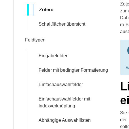
Workshops
Zote
Zotero
zum 
Dahe
Community
Schaltflächenübersicht
ro-
ausz
Feldtypen
Referenzen
FAQ:
Eingabefelder
Häufig
w
gestellte
Felder mit bedingter Formatierung
Fragen
L
Einfachauswahlfelder
Handbuch
e
Einfachauswahlfelder mit
Indexverknüpfung
Sie 
Tutorial
der 
Abhängige Auswahllisten
sol­