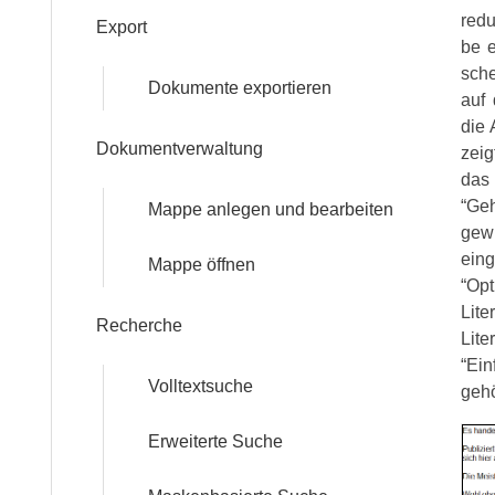
redu
Export
be e
sche
Dokumente exportieren
auf 
die 
Dokumentverwaltung
zeig
das
“Geh
Mappe anlegen und bearbeiten
gewü
ein­
Mappe öffnen
“Opt
Lite
Recherche
Lite
“Ein
Volltextsuche
ge­h
Erweiterte Suche