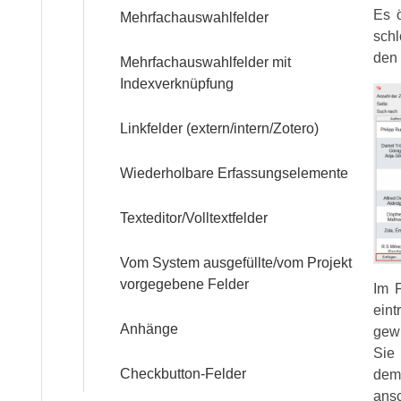
Über
Es ö
Mehrfachauswahlfelder
uns
sch
den 
Mehrfachauswahlfelder mit
Indexverknüpfung
Team
Linkfelder (extern/intern/Zotero)
Trägerschaft
Wiederholbare Erfassungselemente
Kontakt
Texteditor/Volltextfelder
Vom System ausgefüllte/vom Projekt
vorgegebene Felder
Im F
ein­
Anhänge
gewü
Sie 
Checkbutton-Felder
dem 
ansc