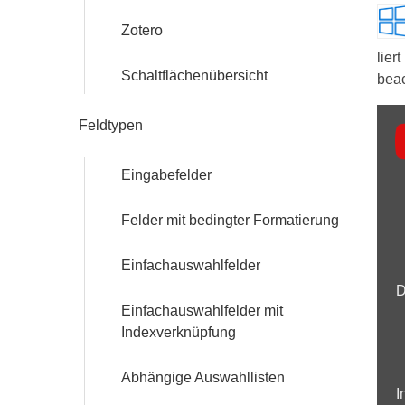
Workshops
Zotero
lie
Community
Schaltflächenübersicht
beac
Inha
Feldtypen
Referenzen
von
FAQ:
Eingabefelder
You
Häufig
anz
gestellte
Felder mit bedingter Formatierung
Fragen
Einfachauswahlfelder
Handbuch
D
Einfachauswahlfelder mit
Indexverknüpfung
Tutorial
Abhängige Auswahllisten
I