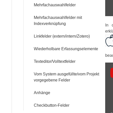
Über
Mehrfachauswahlfelder
uns
Mehrfachauswahlfelder mit
Indexverknüpfung
In 
Team
erkl
Linkfelder (extern/intern/Zotero)
Trägerschaft
Wiederholbare Erfassungselemente
Kontakt
beac
Texteditor/Volltextfelder
Inha
Vom System ausgefüllte/vom Projekt
von
vorgegebene Felder
You
anz
Anhänge
Checkbutton-Felder