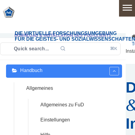
Home
DIE VIRTUELLE FORSCHUNGSUMGEBUNG
DOWNLOAD & INSTALLATION DES FUD-CLIENTS
FÜR DIE GEISTES- UND SOZIALWISSENSCHAFTE
T
⌘K
Software
Inst
Handbuch
Anwendungsbereiche
D
Funktionsumfang
Allgemeines
Systemarchitektur
Allgemeines zu FuD
Release
I
Einstellungen
History
Hilfe