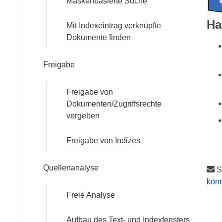
Maskenbasierte Suche
Ha
Mit Indexeintrag verknüpfte
Dokumente finden
Freigabe
Freigabe von
Dokumenten/Zugriffsrechte
vergeben
Freigabe von Indizes
Quellenanalyse
St
könn
Freie Analyse
Aufbau des Text- und Indexfensters