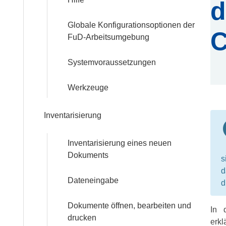
d
Services
Globale Konfigurationsoptionen der
C
FuD-Arbeitsumgebung
Beratungs-
Service
Systemvoraussetzungen
Software-
Werkzeuge
Service
Inventarisierung
Training
Inventarisierung eines neuen
Dokuments
s
Anmeldung
d
Dateneingabe
d
Webinar:
Digitale
Dokumente öffnen, bearbeiten und
Briefedition
In 
drucken
erkl